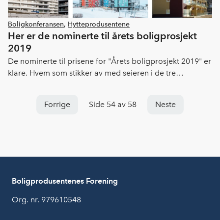
Boligkonferansen
,
Hytteprodusentene
Her er de nominerte til årets boligprosjekt
2019
De nominerte til prisene for "Årets boligprosjekt 2019" er
klare. Hvem som stikker av med seieren i de tre
kategoriene offentliggjøres på Boligkonferansen 7. mai
på Meet Ullevaal.
Forrige
Side 54 av 58
Neste
Boligprodusentenes Forening
Org. nr. 979610548