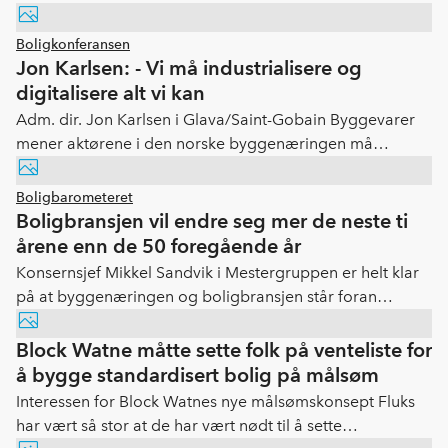
på Boligkonferansen. Det var Saltdalshytta, Norgeshus
og Bonava som stakk av med årets priser.
Boligkonferansen
Jon Karlsen: - Vi må industrialisere og
digitalisere alt vi kan
Adm. dir. Jon Karlsen i Glava/Saint-Gobain Byggevarer
mener aktørene i den norske byggenæringen må
fokusere på det de kan og videreutvikle denne
kompetansen for å vinne frem i morgendagens
Boligbarometeret
konkurransebilde – og dette må skje samtidig som man
Boligbransjen vil endre seg mer de neste ti
digitaliserer og industrialiserer alt de kan.
årene enn de 50 foregående år
Konsernsjef Mikkel Sandvik i Mestergruppen er helt klar
på at byggenæringen og boligbransjen står foran
enorme endringer i tiden fremover.
Block Watne måtte sette folk på venteliste for
å bygge standardisert bolig på målsøm
Interessen for Block Watnes nye målsømskonsept Fluks
har vært så stor at de har vært nødt til å sette