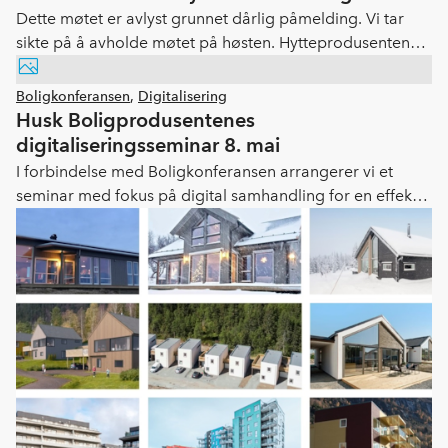
Dette møtet er avlyst grunnet dårlig påmelding. Vi tar
sikte på å avholde møtet på høsten. Hytteprodusentene
og Norsk Kommunalteknisk Forening arrangerer et
dialogmøte mellom bransjen og hyttekommuner i
Boligkonferansen
,
Digitalisering
Hallingdal
Husk Boligprodusentenes
digitaliseringsseminar 8. mai
I forbindelse med Boligkonferansen arrangerer vi et
seminar med fokus på digital samhandling for en effektiv
og lønnsom verdikjede. Seminaret er åpent for alle og
vil gi et innblikk i status på digitalisering blant sentrale
aktører i bransjen.