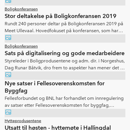
boligbyggere på venteliste.
Boligkonferansen
Stor deltakelse på Boligkonferansen 2019
Rundt 240 personer deltar på Boligkonferansen 2019 på
Meet Ullevaal. Hovedfokuset på konferansen, som har
fått navnet «En verdikjede i endring» - og arrangementet
tar for seg et norsk boligmarked og norsk boligpolitikk i
Boligkonferansen
en verden i endring.
Sats på digitalisering og gode medarbeidere
Styreleder i Boligprodusentene og adm. dir. i Norgeshus,
Dag Runar Båtvik, dro frem to aspekter han mener det er
avgjørende å få på plass om man skal lykkes i tiden
fremover - og det er å bli med på digitaliseringen - og å
Nye satser i Fellesoverenskomsten for
sikre seg de riktige medarbeiderne.
Byggfag
Fellesforbundet og BNL har forhandlet om innregulering
av satser etter Fellesoverenskomsten for byggfag,
gjeldende fra 1. april 2019. Årets oppgjør gir et generelt
tillegg på 2,50 kr per time.
Hytteprodusentene
Utsatt til høsten - hyttemøte i Hallingdal