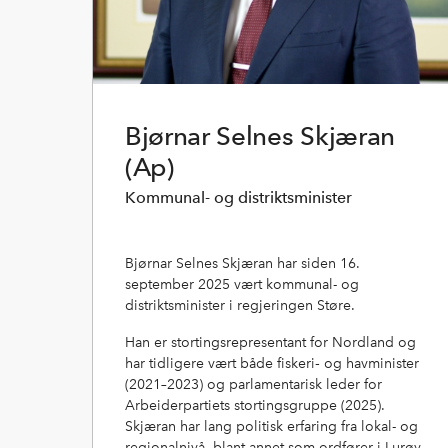
Bjørnar Selnes Skjæran
(Ap)
Kommunal- og distriktsminister
Bjørnar Selnes Skjæran har siden 16.
september 2025 vært kommunal- og
distriktsminister i regjeringen Støre.
Han er stortingsrepresentant for Nordland og
har tidligere vært både fiskeri‑ og havminister
(2021–2023) og parlamentarisk leder for
Arbeiderpartiets stortingsgruppe (2025).
Skjæran har lang politisk erfaring fra lokal- og
regionalnivå, blant annet som ordfører i Lurøy