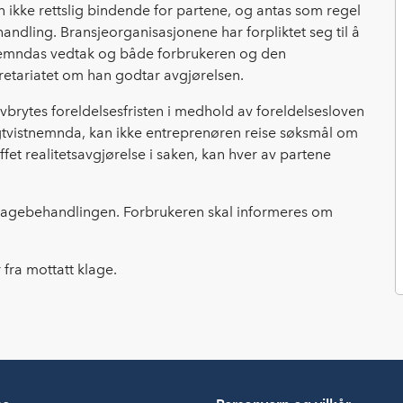
ikke rettslig bindende for partene, og antas som regel
andling. Bransjeorganisasjonene har forpliktet seg til å
tnemndas vedtak og både forbrukeren og den
kretariatet om han godtar avgjørelsen.
vbrytes foreldelsesfristen i medhold av foreldelsesloven
oligtvistnemnda, kan ikke entreprenøren reise søksmål om
et realitetsavgjørelse i saken, kan hver av partene
klagebehandlingen. Forbrukeren skal informeres om
fra mottatt klage.