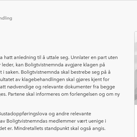
ndling
a hatt anledning til å uttale seg. Unnlater en part uten
 av leder, kan Boligtvistnemnda avgjøre klagen på
i saken. Boligtvistnemnda skal bestrebe seg på å
ltatet av klagebehandlingen skal gjøres kjent for
ttatt nødvendige og relevante dokumenter fra begge
nges. Partene skal informeres om forlengelsen og om ny
på Bustadoppføringslova og andre relevante
n av Boligtvistnemndas medlemmer vært uenige i
et er. Mindretallets standpunkt skal også angis.