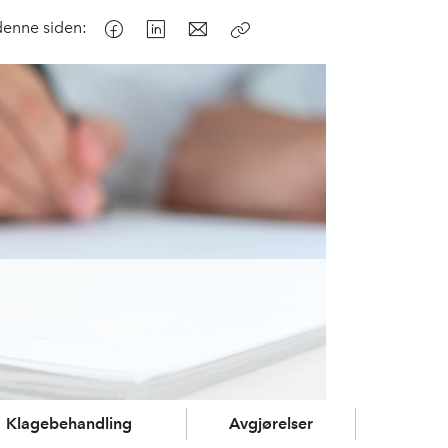
denne siden:
Kopier
lenke
Klagebehandling
Avgjørelser