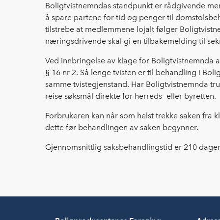
Boligtvistnemndas standpunkt er rådgivende men 
å spare partene for tid og penger til domstolsbeh
tilstrebe at medlemmene lojalt følger Boligtvis
næringsdrivende skal gi en tilbakemelding til se
Ved innbringelse av klage for Boligtvistnemnda a
§ 16 nr 2. Så lenge tvisten er til behandling i B
samme tvistegjenstand. Har Boligtvistnemnda truff
reise søksmål direkte for herreds- eller byretten.
Forbrukeren kan når som helst trekke saken fra 
dette før behandlingen av saken begynner.
Gjennomsnittlig saksbehandlingstid er 210 dager 