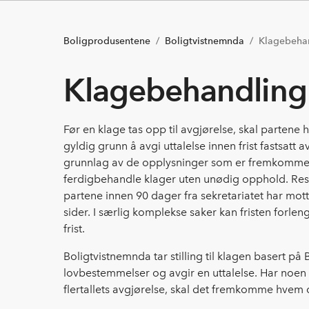
Boligprodusentene
Boligtvistnemnda
Klagebeha
Klagebehandling
Før en klage tas opp til avgjørelse, skal partene h
gyldig grunn å avgi uttalelse innen frist fastsatt
grunnlag av de opplysninger som er fremkommet 
ferdigbehandle klager uten unødig opphold. Resu
partene innen 90 dager fra sekretariatet har mo
sider. I særlig komplekse saker kan fristen forle
frist.
Boligtvistnemnda tar stilling til klagen basert 
lovbestemmelser og avgir en uttalelse. Har noe
flertallets avgjørelse, skal det fremkomme hvem d