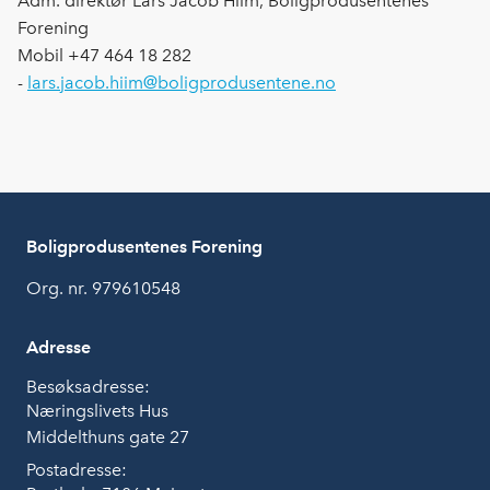
Adm. direktør Lars Jacob Hiim, Boligprodusentenes
Forening
Mobil +47 464 18 282
-
lars.jacob.hiim@boligprodusentene.no
Boligprodusentenes Forening
Org. nr. 979610548
Adresse
Besøksadresse:
Næringslivets Hus
Middelthuns gate 27
Postadresse: