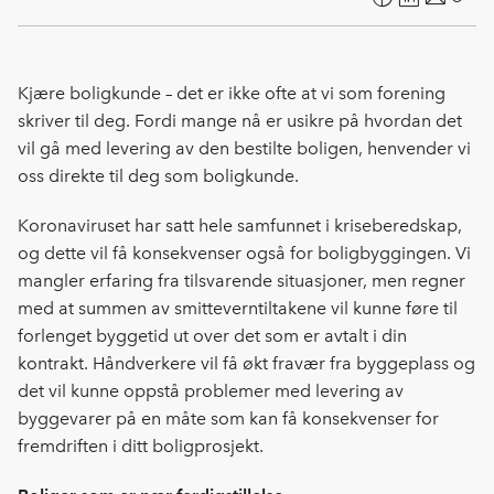
F
L
E
Kop
a
i
-
len
c
n
p
e
k
o
Kjære boligkunde – det er ikke ofte at vi som forening
b
e
s
skriver til deg. Fordi mange nå er usikre på hvordan det
o
d
t
vil gå med levering av den bestilte boligen, henvender vi
o
I
oss direkte til deg som boligkunde.
k
n
Koronaviruset har satt hele samfunnet i kriseberedskap,
og dette vil få konsekvenser også for boligbyggingen. Vi
mangler erfaring fra tilsvarende situasjoner, men regner
med at summen av smitteverntiltakene vil kunne føre til
forlenget byggetid ut over det som er avtalt i din
kontrakt. Håndverkere vil få økt fravær fra byggeplass og
det vil kunne oppstå problemer med levering av
byggevarer på en måte som kan få konsekvenser for
fremdriften i ditt boligprosjekt.