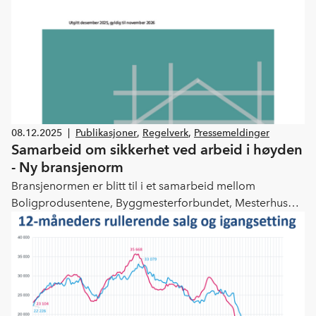
08.12.2025
|
Publikasjoner
,
Regelverk
,
Pressemeldinger
Samarbeid om sikkerhet ved arbeid i høyden
- Ny bransjenorm
Bransjenormen er blitt til i et samarbeid mellom
Boligprodusentene, Byggmesterforbundet, Mesterhus
Norge og stillasprodusenter. Arbeidstilsynet har bidratt
med nyttige opplysninger og innspill i prosessen.
Arbeidet har vært støttet av IA Bransjeprogram for bygg
og anlegg.