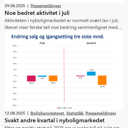
29.08.2025
|
Pressemeldinger
Noe bedret aktivitet i juli
Aktiviteten i nyboligmarkedet er normalt svært lav i juli,
likevel viser ferske tall noe bedring sammenlignet med
juli de tre foregående årene, sier administrerende
direktør Lars Jacob Hiim.
12.08.2025
|
Boligbarometeret
,
Statistikk
,
Pressemeldinger
Svakt andre kvartal i nyboligmarkedet
Etter en positiv start på 2025 ser vi svake tall på salg og