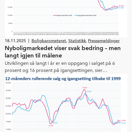
18.11.2025
|
Boligbarometeret
,
Statistikk
,
Pressemeldinger
Nyboligmarkedet viser svak bedring – men
langt igjen til målene
Utviklingen så langt i år er en oppgang i salget på 6
prosent og 16 prosent på igangsettingen, sier
administrerende direktør Lars Jacob Hiim. Salget av nye
boliger i oktober viser en marginal bedring
sammenlignet med 2024. Igangsettingen i oktober er
kraftig opp sammenlignet med 2024. Men samtidig må vi
huske at oktober 2024 var tidenes svakeste, og at
igangsatte boenheter er 44 prosent under beregnet årlig
boligbehov[1], understreker Hiim.