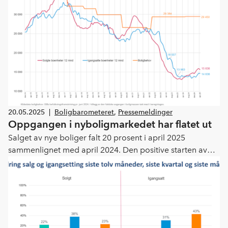
administrerende direktør i Boligprodusentenes Forening.
20.05.2025
|
Boligbarometeret
,
Pressemeldinger
Oppgangen i nyboligmarkedet har flatet ut
Salget av nye boliger falt 20 prosent i april 2025
sammenlignet med april 2024. Den positive starten av
2025 har stoppet opp, sier administrerende direktør i
Boligprodusentene Lars Jacob Hiim. Avlyst
rentenedgang, handelskrig, økte byggekostnader og
utflating av bruktboligprisene hadde umiddelbar effekt
på boligsalget i slutten av mars og begynnelsen av april,
forteller Hiim.