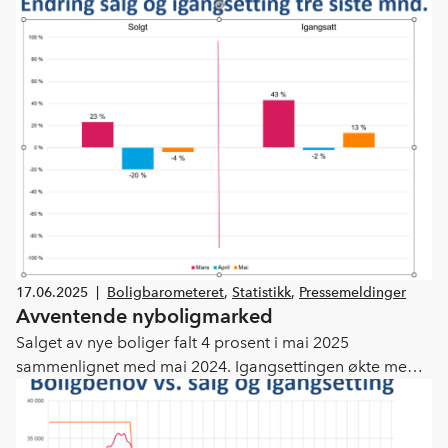
felles ambisjon for at fremtidig utbygging i større grad
skal skje på naturens premisser.
17.06.2025
|
Boligbarometeret
,
Statistikk
,
Pressemeldinger
Avventende nyboligmarked
Salget av nye boliger falt 4 prosent i mai 2025
sammenlignet med mai 2024. Igangsettingen økte med
13 prosent, men igangsettingen i fjor var svært lav. Etter
en lovende start på året, har oppgangen i
nyboligmarkedet stoppet opp, sier Lars Jacob Hiim,