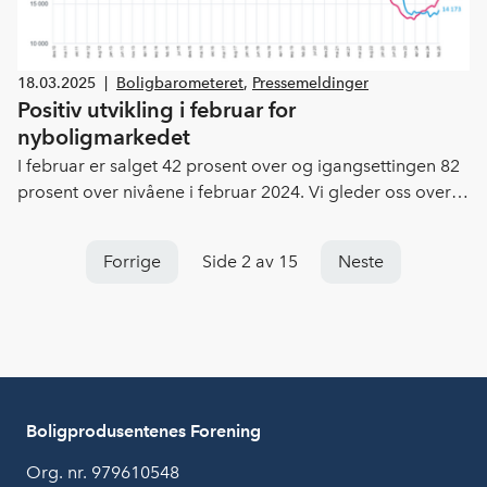
18.03.2025
|
Boligbarometeret
,
Pressemeldinger
Positiv utvikling i februar for
nyboligmarkedet
I februar er salget 42 prosent over og igangsettingen 82
prosent over nivåene i februar 2024. Vi gleder oss over
den positive starten på 2025. Vi er fremdeles på svært
lave nivåer, men trenden ser ut til å gå i riktig retning, sier
Forrige
Side 2 av 15
Neste
administrerende direktør i Boligprodusentene Lars
Jacob Hiim. Den videre utviklingen i nyboligmarkedet er
knyttet til rentenivået og nivået på byggekostnadene
fremover, påpeker Hiim.
Boligprodusentenes Forening
Org. nr. 979610548