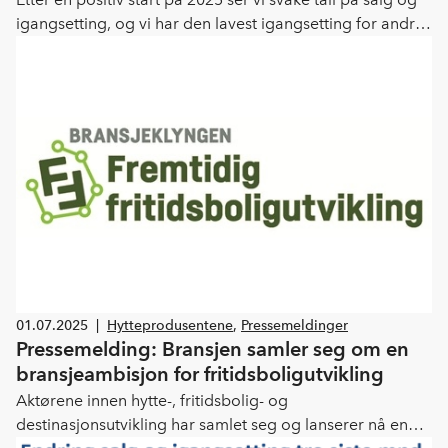
igangsetting, og vi har den lavest igangsetting for andre
kvartal siden vi begynte å måle i 1999, sier
administrerende direktør i Boligprodusentene Lars
Jacob Hiim. Dette viser at det er grunnleggende
utfordringer i boligforsyningen og at det kreves en
langvarig oppgang for å dekke boligbehovet, påpeker
Hiim.
01.07.2025
|
Hytteprodusentene
,
Pressemeldinger
Pressemelding: Bransjen samler seg om en
bransjeambisjon for fritidsboligutvikling
Aktørene innen hytte-, fritidsbolig- og
destinasjonsutvikling har samlet seg og lanserer nå en