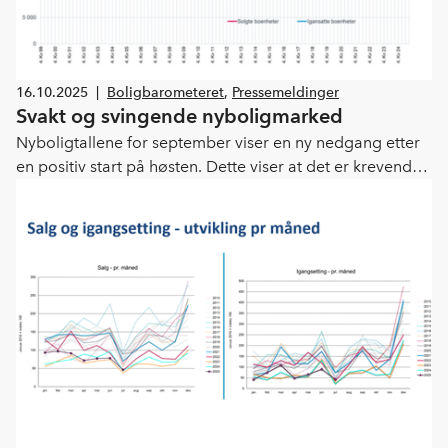
16.10.2025
|
Boligbarometeret
,
Pressemeldinger
Svakt og svingende nyboligmarked
Nyboligtallene for september viser en ny nedgang etter
en positiv start på høsten. Dette viser at det er krevende
å få i gang aktiviteten, sier administrerende direktør i
Boligprodusentenes Forening Lars Jacob Hiim.
Dessverre ser vi ennå ingen effekt av rentenedgangene.
Nyboligmarkedet preges fortsatt av for høyt
kostnadsnivå.