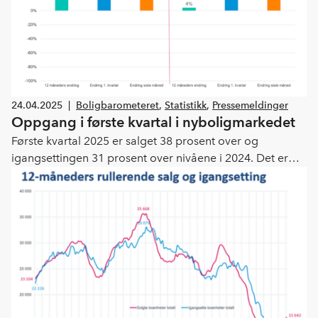
24.04.2025
|
Boligbarometeret
,
Statistikk
,
Pressemeldinger
Oppgang i første kvartal i nyboligmarkedet
Første kvartal 2025 er salget 38 prosent over og
igangsettingen 31 prosent over nivåene i 2024. Det er
bra for boligforsyningen at utviklingen har vært positiv i
starten av 2025, sier administrerende direktør i
Boligprodusentene Lars Jacob Hiim. Samtidig er
boligbyggingen langt under behovet og det er mye
usikkerhet fremover, særlig på grunn av fortsatt høyt
rentenivå, økte bygge kostnader og en urolig
verdensøkonomi, påpeker Hiim.