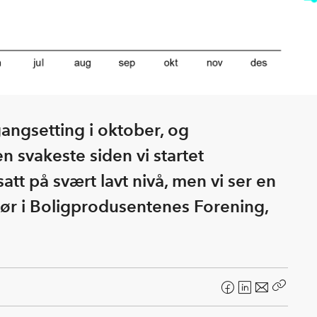
 igangsetting i oktober, og
 svakeste siden vi startet
att på svært lavt nivå, men vi ser en
ktør i Boligprodusentenes Forening,
F
L
E
Kopier
a
i
-
lenke