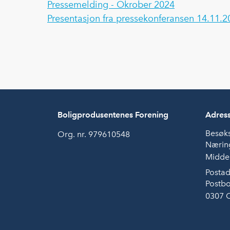
Pressemelding - Okrober 2024
Presentasjon fra pressekonferansen 14.11.2
Boligprodusentenes Forening
Adres
Besøk
Org. nr. 979610548
Næring
Middel
Postad
Postbo
0307 