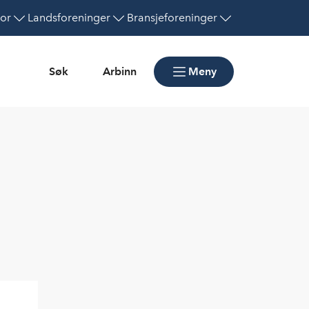
or
Landsforeninger
Bransjeforeninger
Søk
Arbinn
Meny