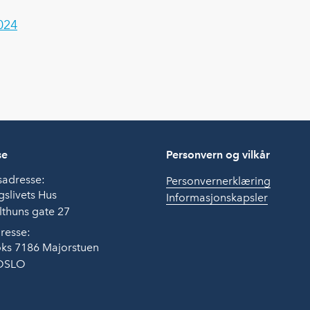
024
se
Personvern og vilkår
sadresse:
Personvernerklæring
slivets Hus
Informasjonskapsler
thuns gate 27
resse:
ks 7186 Majorstuen
OSLO