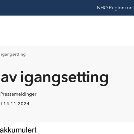
NHO
Regionkont
v igangsetting
 lav igangsetting
,
Pressemeldinger
rt
14.11.2024