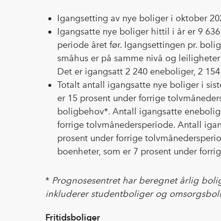
Igangsetting av nye boliger i oktober 2
Igangsatte nye boliger hittil i år er 9 6
periode året før. Igangsettingen pr. boli
småhus er på samme nivå og leiligheter 
Det er igangsatt 2 240 eneboliger, 2 154 
Totalt antall igangsatte nye boliger i s
er 15 prosent under forrige tolvmåneder
boligbehov*. Antall igangsatte enebolig
forrige tolvmånedersperiode. Antall iga
prosent under forrige tolvmånedersperiod
boenheter, som er 7 prosent under forr
*
Prognosesentret har beregnet årlig boli
inkluderer studentboliger og omsorgsbolig
Fritidsboliger