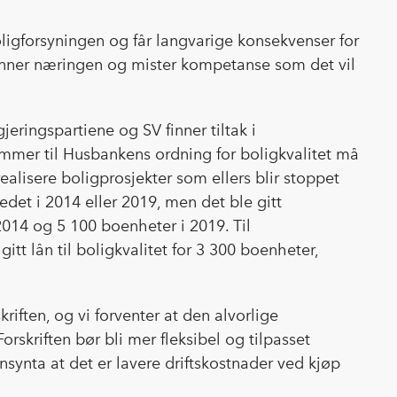
c
n
p
e
k
o
oligforsyningen og får langvarige konsekvenser for
b
e
s
anner næringen og mister kompetanse som det vil
o
d
t
o
I
k
n
jeringspartiene og SV finner tiltak i
mmer til Husbankens ordning for boligkvalitet må
ealisere boligprosjekter som ellers blir stoppet
kedet i 2014 eller 2019, men det ble gitt
2014 og 5 100 boenheter i 2019. Til
gitt lån til boligkvalitet for 3 300 boenheter,
iften, og vi forventer at den alvorlige
rskriften bør bli mer fleksibel og tilpasset
synta at det er lavere driftskostnader ved kjøp