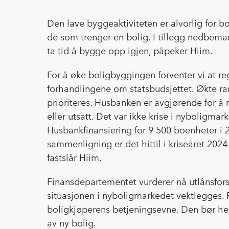
Den lave byggeaktiviteten er alvorlig for b
de som trenger en bolig. I tillegg nedbem
ta tid å bygge opp igjen, påpeker Hiim.
For å øke boligbyggingen forventer vi at reg
forhandlingene om statsbudsjettet. Økte ra
prioriteres. Husbanken er avgjørende for å r
eller utsatt. Det var ikke krise i nyboligmar
Husbankfinansiering for 9 500 boenheter i 
sammenligning er det hittil i kriseåret 2024 
fastslår Hiim.
Finansdepartementet vurderer nå utlånsforskr
situasjonen i nyboligmarkedet vektlegges. Fo
boligkjøperens betjeningsevne. Den bør hen
av ny bolig.