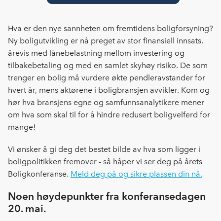
e
k
o
b
e
s
o
d
t
Hva er den nye sannheten om fremtidens boligforsyning?
o
I
Ny boligutvikling er nå preget av stor finansiell innsats,
k
n
årevis med lånebelastning mellom investering og
tilbakebetaling og med en samlet skyhøy risiko. De som
trenger en bolig må vurdere økte pendleravstander for
hvert år, mens aktørene i boligbransjen avvikler. Kom og
hør hva bransjens egne og samfunnsanalytikere mener
om hva som skal til for å hindre redusert boligvelferd for
mange!
Vi ønsker å gi deg det bestet bilde av hva som ligger i
boligpolitikken fremover - så håper vi ser deg på årets
Boligkonferanse.
Meld deg på og sikre plassen din nå.
Noen høydepunkter fra konferansedagen
20. mai.