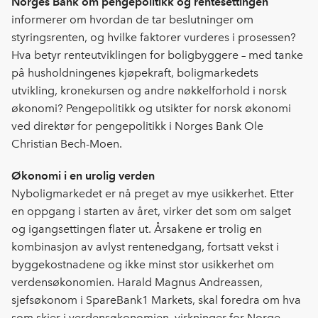
Norges Bank om pengepolitikk og rentesettingen
informerer om hvordan de tar beslutninger om
styringsrenten, og hvilke faktorer vurderes i prosessen?
Hva betyr renteutviklingen for boligbyggere – med tanke
på husholdningenes kjøpekraft, boligmarkedets
utvikling, kronekursen og andre nøkkelforhold i norsk
økonomi? Pengepolitikk og utsikter for norsk økonomi
ved direktør for pengepolitikk i Norges Bank Ole
Christian Bech-Moen.
Økonomi i en urolig verden
Nyboligmarkedet er nå preget av mye usikkerhet. Etter
en oppgang i starten av året, virker det som om salget
og igangsettingen flater ut. Årsakene er trolig en
kombinasjon av avlyst rentenedgang, fortsatt vekst i
byggekostnadene og ikke minst stor usikkerhet om
verdensøkonomien. Harald Magnus Andreassen,
sjefsøkonom i SpareBank1 Markets, skal foredra om hva
som skjer i verdensøkonomien, virkninger for Norge