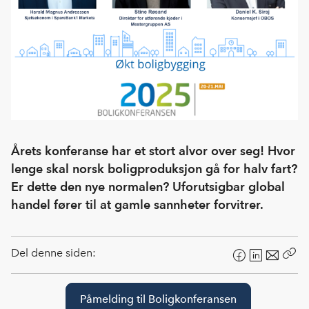
Årets konferanse har et stort alvor over seg! Hvor
lenge skal norsk boligproduksjon gå for halv fart?
Er dette den nye normalen? Uforutsigbar global
handel fører til at gamle sannheter forvitrer.
Del denne siden:
F
L
E
Kop
a
i
-
len
c
n
p
Påmelding til Boligkonferansen