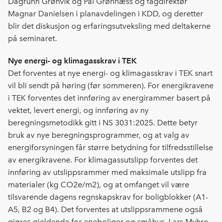
Dagrunn Grønvik og Pål Grønnæss og fagdirektør
Magnar Danielsen i planavdelingen i KDD, og deretter
blir det diskusjon og erfaringsutveksling med deltakerne
på seminaret.
Nye energi- og klimagasskrav i TEK
Det forventes at nye energi- og klimagasskrav i TEK snart
vil bli sendt på høring (før sommeren). For energikravene
i TEK forventes det innføring av energirammer basert på
vektet, levert energi, og innføring av ny
beregningsmetodikk gitt i NS 3031:2025. Dette betyr
bruk av nye beregningsprogrammer, og at valg av
energiforsyningen får større betydning for tilfredsstillelse
av energikravene. For klimagassutslipp forventes det
innføring av utslippsrammer med maksimale utslipp fra
materialer (kg CO2e/m2), og at omfanget vil være
tilsvarende dagens regnskapskrav for boligblokker (A1-
A5, B2 og B4). Det forventes at utslippsrammene også
gjøres gjeldende for eneboliger og småhus. Lars Myhre,