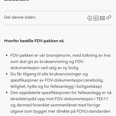
Del denne siden:
F
L
E
Kop
a
i
-
len
c
n
p
e
k
o
Hvorfor bestille FDV-pakken nå
b
e
s
o
d
t
FDV-pakken er vår bransjenorm, med tolkning av hva
o
I
som skal gis av bruksanvisning og FDV-
k
n
dokumentasjon ved salg av ny bolig.
Du får tilgang til alle bruksanvisninger og
spesifikasjoner av FDV-dokumentasjon (enebolig,
leilighet, hytte og for fellesanlegg i boligselskap)
Den oppdaterte spesifikasjonen for fellesanlegg er nå
skreddersydd opp mot FDV-dokumentasjon i TEK17
og dermed forenklet sammenliknet med forrige
utgave som bygget mer direkte på FDVU-standarden