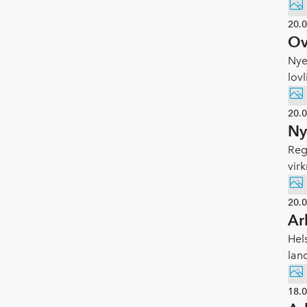
20.
Ov
Nye
lovl
20.
Ny
Reg
vir
20.
Ar
Hel
lan
18.