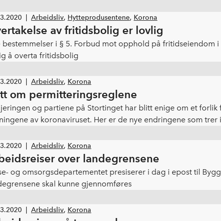
03.2020
|
Arbeidsliv
,
Hytteprodusentene
,
Korona
ertakelse av fritidsbolig er lovlig
 bestemmelser i § 5. Forbud mot opphold på fritidseiendo
ig å overta fritidsbolig
03.2020
|
Arbeidsliv
,
Korona
tt om permitteringsreglene
jeringen og partiene på Stortinget har blitt enige om et forl
kningene av koronaviruset. Her er de nye endringene som trer i
03.2020
|
Arbeidsliv
,
Korona
beidsreiser over landegrensene
se- og omsorgsdepartementet presiserer i dag i epost til Byg
degrensene skal kunne gjennomføres
03.2020
|
Arbeidsliv
,
Korona