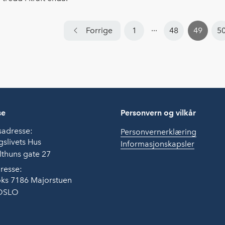
...
Forrige
1
48
49
5
se
Personvern og vilkår
sadresse:
Personvernerklæring
slivets Hus
Informasjonskapsler
thuns gate 27
resse:
ks 7186 Majorstuen
OSLO