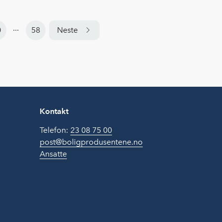
...
0
58
Neste
Kontakt
Telefon:
23 08 75 00
post@boligprodusentene.no
Ansatte