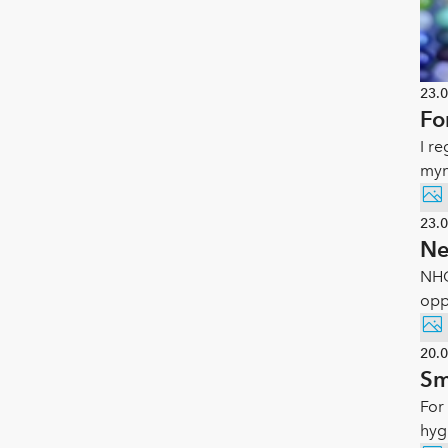
23.
Fo
I r
myn
23.
Ne
NHO
opp
man
20.
Sm
For
hyg