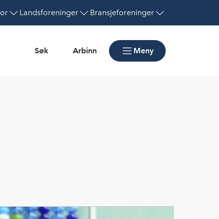
or
Landsforeninger
Bransjeforeninger
Søk
Arbinn
Meny