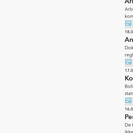
Ar
Arb
kom
byg
18.
An
Dok
regl
17.
Ko
Bol
sta
16.
Pe
De 
ikke