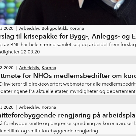
03.2020
|
Arbeidsliv
,
Boligpolitikk
,
Korona
rslag til krisepakke for Bygg-, Anleggs- o
egi av BNL har hele næring samlet seg og arbeidet frem forslag 
digheter 22.03.20
03.2020
|
Arbeidsliv
,
Korona
ttmøte for NHOs medlemsbedrifter om kor
 inviterer til direkteoverført webmøte for alle medlemsbedrif
dateringene fra aktuelle etater, myndigheter og departeme
ge bedrifter lurer på, blant annet om permittering.
03.2020
|
Arbeidsliv
,
Korona
itteforebyggende rengjøring på arbeidspla
 å forebygge smitte og begrense spredning av koronaviruset b
ienetiltak og smitteforebyggende rengjøring