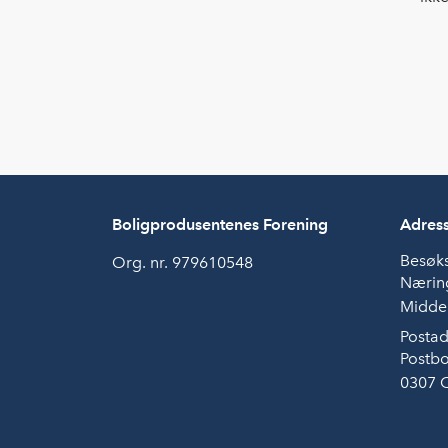
Boligprodusentenes Forening
Adres
Besøk
Org. nr. 979610548
Næring
Middel
Postad
Postbo
0307 