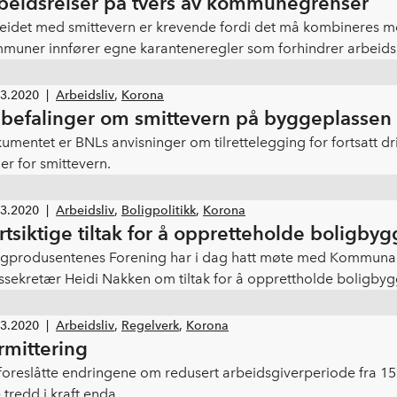
beidsreiser på tvers av kommunegrenser
eidet med smittevern er krevende fordi det må kombineres me
muner innfører egne karanteneregler som forhindrer arbeidsrei
genæringen i varig karantene!
03.2020
|
Arbeidsliv
,
Korona
befalinger om smittevern på byggeplassen 
umentet er BNLs anvisninger om tilrettelegging for fortsatt d
er for smittevern.
03.2020
|
Arbeidsliv
,
Boligpolitikk
,
Korona
rtsiktige tiltak for å oppretteholde boligby
igprodusentenes Forening har i dag hatt møte med Kommunal-
tssekretær Heidi Nakken om tiltak for å opprettholde boligby
03.2020
|
Arbeidsliv
,
Regelverk
,
Korona
rmittering
foreslåtte endringene om redusert arbeidsgiverperiode fra 15 t
 tredd i kraft enda.