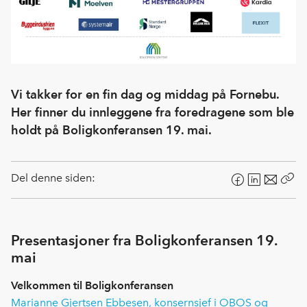
Vi takker for en fin dag og middag på Fornebu.
Her finner du innleggene fra foredragene som ble
holdt på Boligkonferansen 19. mai.
Del denne siden:
F
L
E
Kop
a
i
-
len
c
n
p
e
k
o
Presentasjoner fra Boligkonferansen 19.
b
e
s
mai
o
d
t
Velkommen til Boligkonferansen
o
I
k
n
Marianne Gjertsen Ebbesen, konsernsjef i OBOS og