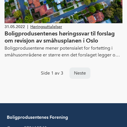
31.05.2022
|
Høringsuttalelser
Boligprodusentenes høringssvar til forslag
om revisjon av småhusplanen i Oslo
Boligprodusentene mener potensialet for fortetting i
småhusområdene er større enn det forslaget legger opp
til, og at småhusbygging er viktig for å sikre variert
boligforsyning og sosial bærekraft.
Side 1 av 3
Neste
Boligprodusentenes Forening