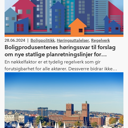
departementet om å omarbeide forslaget og sende det
ut på ny høring. Les vårt høringssvar.
28.06.2024
|
Boligpolitikk
,
Høringsuttalelser
,
Regelverk
Boligprodusentenes høringssvar til forslag
om nye statlige planretningslinjer for
arealbruk og mobilitet
En nøkkelfaktor er et tydelig regelverk som gir
forutsigbarhet for alle aktører. Dessverre bidrar ikke
forslaget til nødvendig tydeliggjøring og prioritering av
hensyn, krav, vurderinger og utredninger for plan- og
byggesaksprosessene, og hvordan kravene skal forstås.
Boligprodusentene ber departementet om å omarbeide
forslaget og sende det på en ny høring. Les vårt
høringssvar.