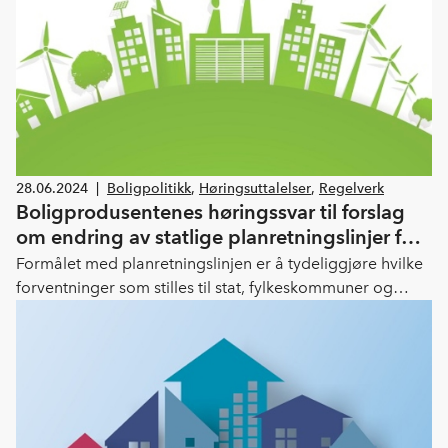
28.06.2024
|
Boligpolitikk
,
Høringsuttalelser
,
Regelverk
Boligprodusentenes høringssvar til forslag
om endring av statlige planretningslinjer for
klima og miljø
Formålet med planretningslinjen er å tydeliggjøre hvilke
forventninger som stilles til stat, fylkeskommuner og
kommuner om vektlegging av klima og energi i
planlegging etter plan- og bygningsloven og øvrig
myndighetsutøvelse. Boligprodusentene finner dessverre
ikke at forslaget til nye retningslinjer bidrar til tilstrekkelig
tydeliggjøring, og at forslaget derfor ikke bidrar til større
forutsigbarhet for aktørene. Snarere tvert imot. Vi ber