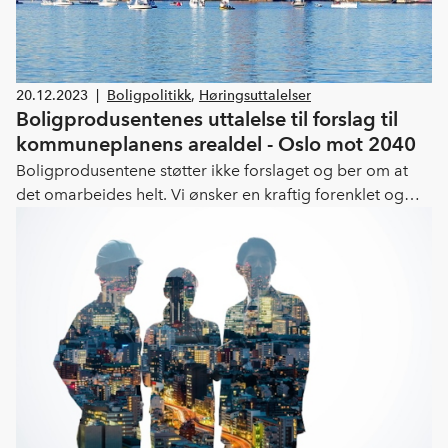
20.12.2023
|
Boligpolitikk
,
Høringsuttalelser
Boligprodusentenes uttalelse til forslag til
kommuneplanens arealdel - Oslo mot 2040
Boligprodusentene støtter ikke forslaget og ber om at
det omarbeides helt. Vi ønsker en kraftig forenklet og
mer overordnet kommuneplan. Kommunen må i større
grad ta en rolle som tilrettelegger og koordinator for å
sikre tilstrekkelig boligbygging. Et revidert forslag må
sendes ut på en ny høring.