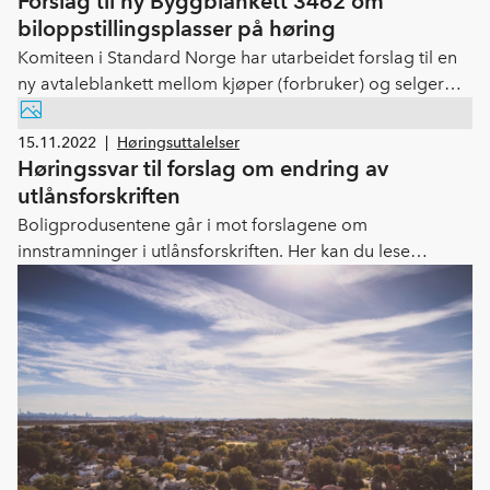
Forslag til ny Byggblankett 3462 om
biloppstillingsplasser på høring
Komiteen i Standard Norge har utarbeidet forslag til en
ny avtaleblankett mellom kjøper (forbruker) og selger
om kjøp av biloppstillingsplass i parkeringsanlegg under
oppføring. Fristen for å gi høringsuttalelse er 20. mars
15.11.2022
|
Høringsuttalelser
2023.
Høringssvar til forslag om endring av
utlånsforskriften
Boligprodusentene går i mot forslagene om
innstramninger i utlånsforskriften. Her kan du lese
høringssvaret vårt.