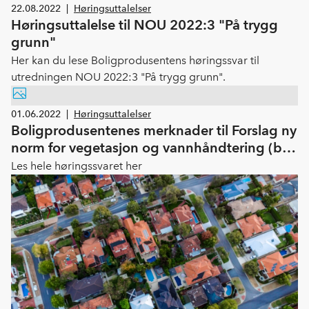
22.08.2022
|
Høringsuttalelser
Høringsuttalelse til NOU 2022:3 "På trygg
grunn"
Her kan du lese Boligprodusentens høringssvar til
utredningen NOU 2022:3 "På trygg grunn".
01.06.2022
|
Høringsuttalelser
Boligprodusentenes merknader til Forslag ny
norm for vegetasjon og vannhåndtering (blå
grønn faktor)
Les hele høringssvaret her